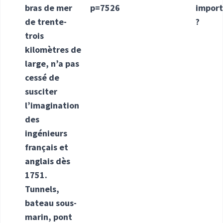
bras de mer
p=7526
impor
de trente-
?
trois
kilomètres de
large, n’a pas
cessé de
susciter
l’imagination
des
ingénieurs
français et
anglais dès
1751.
Tunnels,
bateau sous-
marin, pont