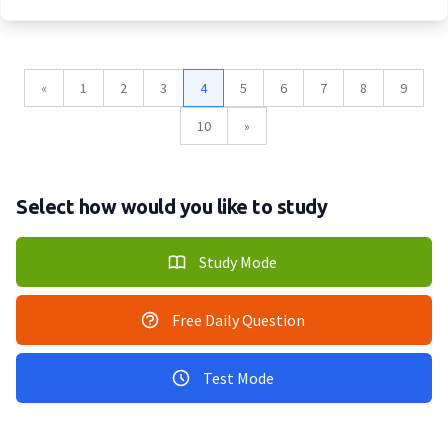
«
1
2
3
4
5
6
7
8
9
10
»
Select how would you like to study
Study Mode
Free Daily Question
Test Mode