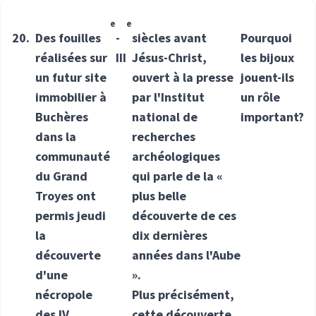
e
e
20.
Des fouilles
-
siècles avant
Pourquoi
réalisées sur
III
Jésus-Christ,
les bijoux
un futur site
ouvert à la presse
jouent-ils
immobilier à
par l'Institut
un rôle
Buchères
national de
important?
dans la
recherches
communauté
archéologiques
du Grand
qui parle de la «
Troyes ont
plus belle
permis jeudi
découverte de ces
la
dix dernières
découverte
années dans l'Aube
d'une
».
nécropole
Plus précisément,
des IV
cette découverte