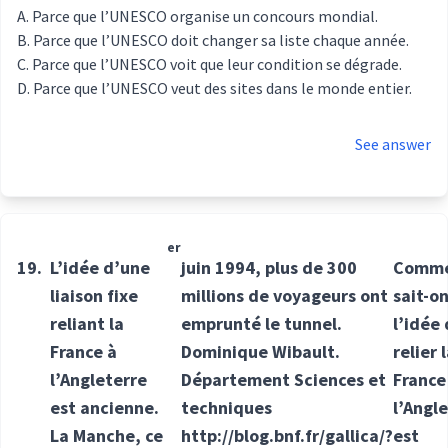
Parce que l’UNESCO organise un concours mondial.
Parce que l’UNESCO doit changer sa liste chaque année.
Parce que l’UNESCO voit que leur condition se dégrade.
Parce que l’UNESCO veut des sites dans le monde entier.
See answer
er
19.
L’idée d’une
juin 1994, plus de 300
Comm
liaison fixe
millions de voyageurs ont
sait-o
reliant la
emprunté le tunnel.
l’idée
France à
Dominique Wibault.
relier 
l’Angleterre
Département Sciences et
France
est ancienne.
techniques
l’Angl
La Manche, ce
http://blog.bnf.fr/gallica/?
est