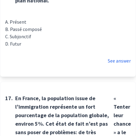
plan national.
Présent
Passé composé
Subjonctif
Futur
See answer
17.
En France, la population issue de
«
l’immigration représente un fort
Tenter
pourcentage de la population globale,
leur
environ 5%. Cet état de fait n’est pas
chance
sans poser de problèmes: de très
» a le